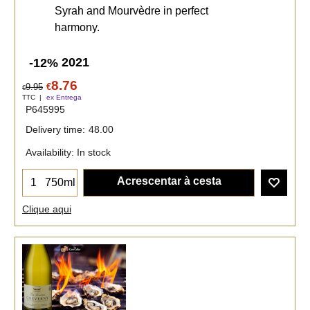
Syrah and Mourvèdre in perfect
harmony.
2021
-12%
8.76
9.95
€
€
TTC
ex Entrega
P645995
Delivery time:
48.00
Availability
: In stock
Acrescentar à cesta
750ml
Clique aqui