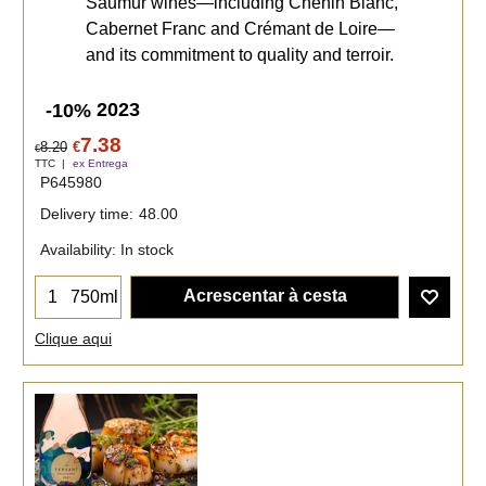
Saumur wines—including Chenin Blanc,
Cabernet Franc and Crémant de Loire—
and its commitment to quality and terroir.
2023
-10%
7.38
8.20
€
€
TTC
ex Entrega
P645980
Delivery time:
48.00
Availability
: In stock
Acrescentar à cesta
750ml
Clique aqui