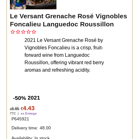
Le Versant Grenache Rosé Vignobles
Foncalieu Languedoc Roussillon
2021 Le Versant Grenache Rosé by
Vignobles Foncalieu is a crisp, fruit-
forward wine from Languedoc
Roussillon, offering vibrant red berry
aromas and refreshing acidity.
2021
-50%
4.43
8.85
€
€
TTC
ex Entrega
P645921
Delivery time:
48.00
Availability
: In stock