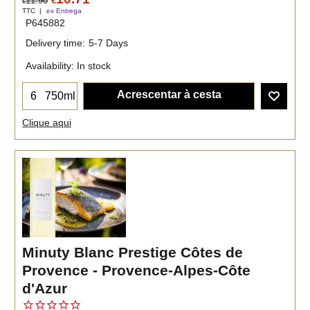
11.90
€
€
TTC
ex Entrega
P645882
Delivery time:
5-7 Days
Availability
: In stock
Acrescentar à cesta
750ml
Clique aqui
Minuty Blanc Prestige Côtes de
Provence - Provence-Alpes-Côte
d'Azur