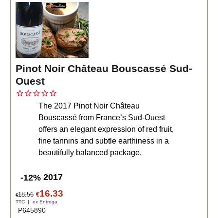
Pinot Noir Château Bouscassé Sud-
Ouest
The 2017 Pinot Noir Château
Bouscassé from France’s Sud-Ouest
offers an elegant expression of red fruit,
fine tannins and subtle earthiness in a
beautifully balanced package.
2017
-12%
16.33
18.56
€
€
TTC
ex Entrega
P645890