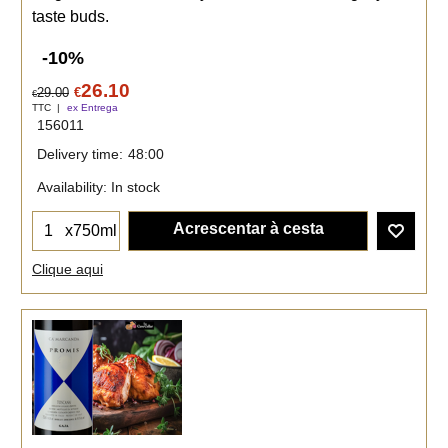
taste buds.
-10%
26.10
29.00
€
€
TTC
ex Entrega
156011
Delivery time:
48:00
Availability
: In stock
Acrescentar à cesta
x750ml
Clique aqui