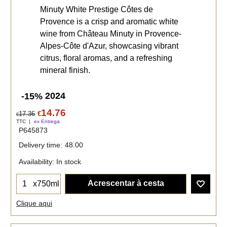
Minuty White Prestige Côtes de
Provence is a crisp and aromatic white
wine from Château Minuty in Provence-
Alpes-Côte d'Azur, showcasing vibrant
citrus, floral aromas, and a refreshing
mineral finish.
2024
-15%
14.76
17.36
€
€
TTC
ex Entrega
P645873
Delivery time:
48.00
Availability
: In stock
Acrescentar à cesta
x750ml
Clique aqui