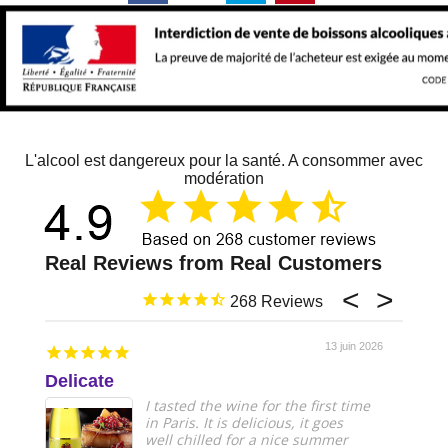
L'alcool est dangereux pour la santé. A consommer avec
modération
268
13 juin 2026
Delicate
Just 
I tasted the wine for the first time
in Paris. It is delicious, it goes
well chilled for a nice summer