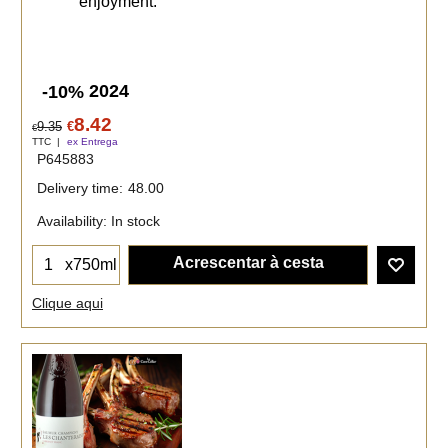
enjoyment.
2024
-10%
8.42
9.35
€
€
TTC
ex Entrega
P645883
Delivery time:
48.00
Availability
: In stock
Acrescentar à cesta
x750ml
Clique aqui