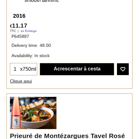
smooth tannins.
2016
11.17
€
TTC
ex Entrega
P645887
Delivery time:
48.00
Availability
: In stock
Acrescentar à cesta
x750ml
Clique aqui
Prieuré de Montézargues Tavel Rosé